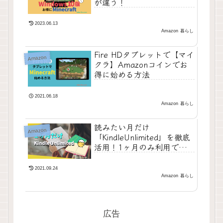
が違う！
2023.06.13
Amazon
暮らし
Fire HDタブレットで【マイ
Amazon
クラ】Amazonコインでお
得に始める方法
2021.06.18
Amazon
暮らし
読みたい月だけ
Amazon
「KindleUnlimited」を徹底
活用！1ヶ月のみ利用で解約
設定する方法メモ
2021.09.24
Amazon
暮らし
広告