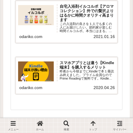
自宅入浴剤イルコルポ【アロマ
コレクション】外での贅沢より
はるかに時間クオリティ高まり
ます
この入浴剤の良さを１人でも多くの
人にお届けしたい。節約家が楽しむ
時間イルコルポ。本当にはまる。も
う他の入浴剤使えません。
odariko.com
2021.01.16
スマホアプリとは違う【Kindle
端末】を購入するメリット
昨夜から今朝までにKindleで本１冊読
み終えました。プライム会員なので
Prime Readingで無料です。Kindle、
読書に大活躍しています。 Kindleに
ドハマりしている私ですが、購入し
odariko.com
2020.04.26
たのは2020年に入ってから。。
Kindle...
＼Twitter
（
@odagie
）もやっています／
メニュー
ホーム
検索
トップ
サイドバー