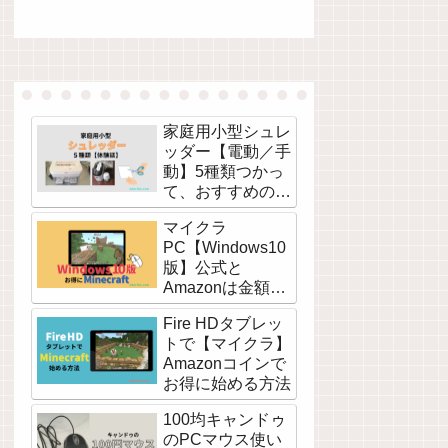
家庭用小型シュレ
ッダー【電動／手
動】5種類つかっ
て、おすすめのコ
ンパクト卓上サイ
マイクラ
ズ
PC【Windows10
版】公式と
Amazonは金額が
違う！
Fire HDタブレッ
トで【マイクラ】
Amazonコインで
お得に始める方法
100均キャンドゥ
のPCマウス使い