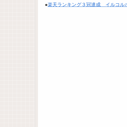
●
楽天ランキング３冠達成 イルコル