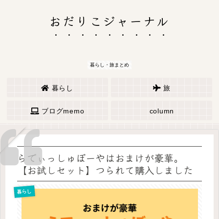
おだりこジャーナル
暮らし・旅まとめ
暮らし
旅
ブログmemo
column
らでぃっしゅぼーやはおまけが豪華。
【お試しセット】つられて購入しました
暮らし