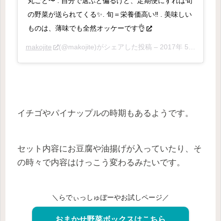
丸ごと〜 . 自分で選ぶと偏るけど、定期便にすれば旬
の野菜が送られてくる✨. 旬＝栄養価高い‼️ . 美味しい
ものは、薄味でも全然オッケーです👌
makojite
(@makojite)がシェアした投稿 –
2017年 5月月1日午前12時17分PDT
イチゴやパイナップルの時期もあるようです。
セット内容にお豆腐や油揚げが入っていたり、そ
の時々で内容はけっこう変わるみたいです。
＼らでぃっしゅぼーやお試しページ／
おまかせ野菜ボックスはこちら