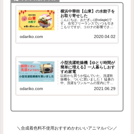
横浜中華街【山東】の水餃子を
お取り寄せした
こんにちは、おだぎぃ(@odagie)で
す。 在宅フリーランスでいつも引き
こもりですが、コロナの影響でさら
に引きこもってます。 こうなった
ら、とことん外出自粛＆巣ごもりを
odariko.com
2020.04.02
楽しもうということでお取り寄せ食
材を探していたところ、なんと！！
あの...
小型洗濯乾燥機【ゆとり時間が
簡単に増える】一人暮らしおす
すめ家電
以前から買うか悩んでいた、洗濯乾
燥機を、ついに買いました！ 猛暑の
中、洗濯をワンルームの室内に干し
ていたところ、家の湿度計が８６％
odariko.com
2021.06.29
オーバー。耐え切れずついに購入を
決めました。 ちゃんと使い物になる
のかとか、音がうるさいんじゃない
かとか 少し...
＼合成着色料不使用おすすめかわいいアニマルパン／