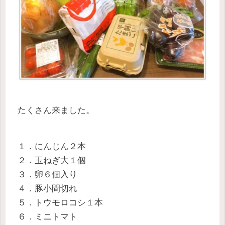
たくさん来ました。
１．にんじん２本
２．玉ねぎ大１個
３．卵６個入り
４．豚小間切れ
５．トウモロコシ１本
６．ミニトマト