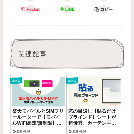
Pocket
LINE
コピー
関連記事
暮らし
暮らし
楽天モバイルとSIMフリ
窓の目隠し【貼るだけ
ールーターで【モバイ
ブラインド】シートが
ルWiFi高速/無制限】
超優秀。カーテン手放
AtermMP02LNと楽天
すと掃除がラクなおし
2021.07.07
2021.03.07