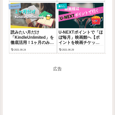
UN-LIMIT利用レビュー
ゃれ部屋になります
Amazon
暮らし
読みたい月だけ
U-NEXTポイントで「ほ
「KindleUnlimited」を
ぼ毎月」映画館へ【ポ
徹底活用！1ヶ月のみ利
イントを映画チケット
用で解約設定する方法
に交換する方法】
2021.09.24
2021.06.29
メモ
広告